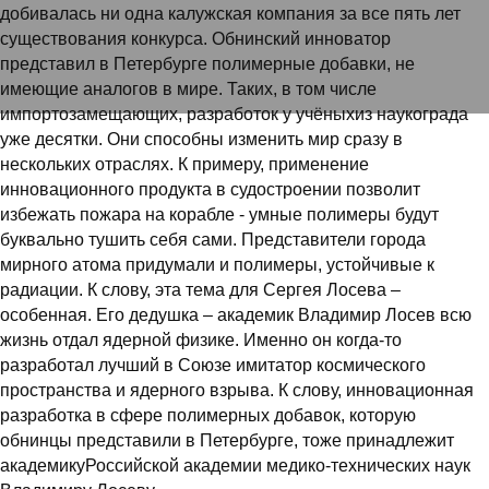
добивалась ни одна калужская компания за все пять лет
существования конкурса. Обнинский инноватор
представил в Петербурге полимерные добавки, не
имеющие аналогов в мире. Таких, в том числе
импортозамещающих, разработок у учёныхиз наукограда
уже десятки. Они способны изменить мир сразу в
нескольких отраслях. К примеру, применение
инновационного продукта в судостроении позволит
20 МАРТА 2018
избежать пожара на корабле - умные полимеры будут
буквально тушить себя сами. Представители города
мирного атома придумали и полимеры, устойчивые к
радиации. К слову, эта тема для Сергея Лосева –
Обнинские инноваторы
особенная. Его дедушка – академик Владимир Лосев всю
жизнь отдал ядерной физике. Именно он когда-то
стали победителями
разработал лучший в Союзе имитатор космического
федерального конкурса,
пространства и ядерного взрыва. К слову, инновационная
разработка в сфере полимерных добавок, которую
который проводит
обнинцы представили в Петербурге, тоже принадлежит
академикуРоссийской академии медико-технических наук
Российская венчурная