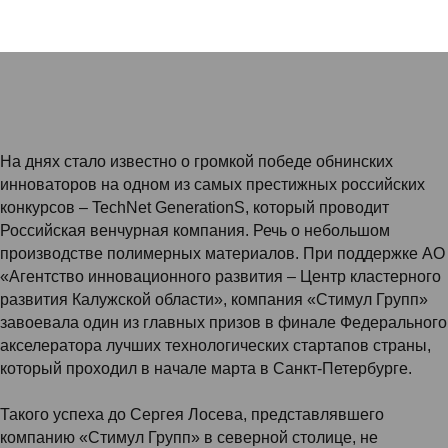
На днях стало известно о громкой победе обнинских
инноваторов на одном из самых престижных российских
конкурсов – TechNet GenerationS, который проводит
Российская венчурная компания. Речь о небольшом
производстве полимерных материалов. При поддержке АО
«Агентство инновационного развития – Центр кластерного
развития Калужской области», компания «Стимул Групп»
завоевала один из главных призов в финале Федерального
акселератора лучших технологических стартапов страны,
который проходил в начале марта в Санкт-Петербурге.
Такого успеха до Сергея Лосева, представлявшего
компанию «Стимул Групп» в северной столице, не