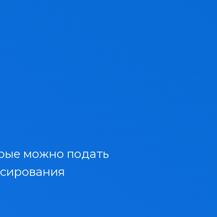
орые можно подать
нсирования