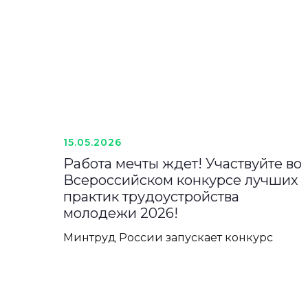
15.05.2026
Работа мечты ждет! Участвуйте во
Всероссийском конкурсе лучших
практик трудоустройства
молодежи 2026!
Минтруд России запускает конкурс
лучших практик трудоустройства
молодых специалистов. Это ваш шанс
показать, как вы помогаете молодым
профессионалам найти своё место в