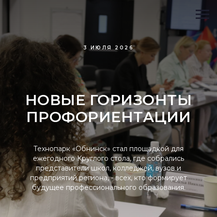
3 ИЮЛЯ 2026
НОВЫЕ ГОРИЗОНТЫ
ПРОФОРИЕНТАЦИИ
Технопарк «Обнинск» стал площадкой для
ежегодного Круглого стола, где собрались
представители школ, колледжей, вузов и
предприятий региона, - всех, кто формирует
будущее профессионального образования.