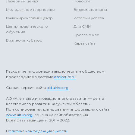
Лазерный центр
Новости
Молодежное творчество
Видеоматериалы
Инжиниринговый центр
Истории успеха
Центр практического
Для СМИ
обучения
Пресса о нас
Бизнес-инкубатор
Карта сайта
Раскрытие информации акционерным обществом
производится в системе
disclosure.ru
Старая версия сайта
old.airko.org
АO «Агентство инновационного развития — центр
кластерного развития Калужской области»
При копировании, цитировании информации с сайта
www.airko.org
, ссылка на сайт обязательна.
Все права защищены. 2011 – 2022.
Политика конфиденциальности