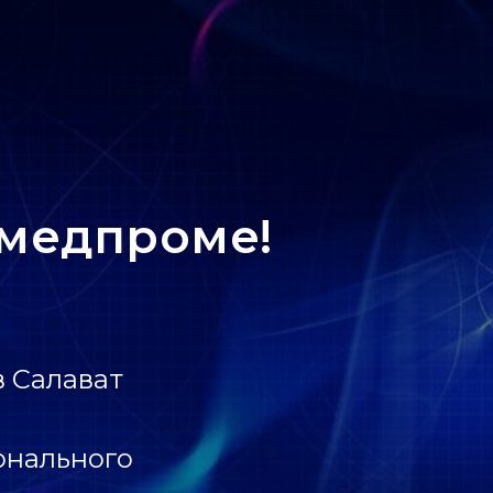
 медпроме!
в Салават
онального