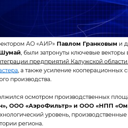
иректором АО «АИР»
Павлом Гранковым
и д
 Шумай
, были затронуты ключевые векторы 
теграции предприятий Калужской области 
астера
, а также усиление кооперационных с
го производства.
должился осмотром производственных площ
н», ООО «АэроФильтр» и ООО «НПП «Ом
ехнологический уровень, производственны
тории региона.