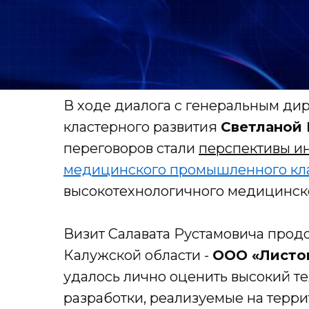
В ходе диалога с генеральным д
кластерного развития
Светланой
переговоров стали
перспективы ин
медицинского промышленного кл
высокотехнологичного медицинско
Визит Салавата Рустамовича про
Калужской области -
ООО «Листо
удалось лично оценить высокий т
разработки, реализуемые на терри