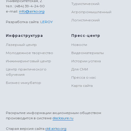
Университетская, 2.
Туристический
тел.: (484) 39-4-24-90
е-mail:
info@airko.org
Агропромышленный
Логистический
Разработка сайта:
LEROY
Инфраструктура
Пресс-центр
Лазерный центр
Новости
Молодежное творчество
Видеоматериалы
Инжиниринговый центр
Истории успеха
Центр практического
Для СМИ
обучения
Пресса о нас
Бизнес-инкубатор
Карта сайта
Раскрытие информации акционерным обществом
производится в системе
disclosure.ru
Старая версия сайта
old.airko.org