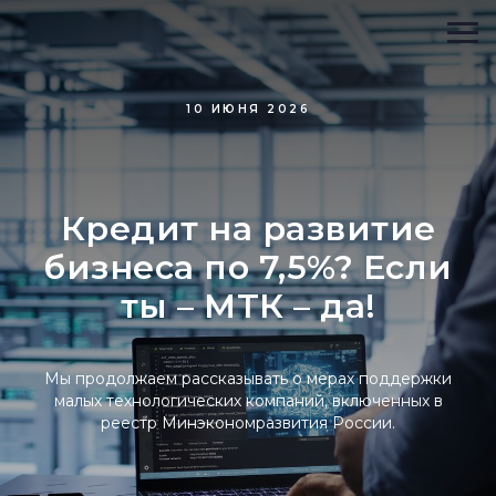
10 ИЮНЯ 2026
Кредит на развитие
бизнеса по 7,5%? Если
ты – МТК – да!
Мы продолжаем рассказывать о мерах поддержки
малых технологических компаний, включенных в
реестр Минэкономразвития России.